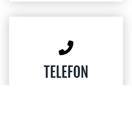
TELEFON
Ansprechpartner
Präsident:
Atif Naeem, 0162 89 32 570
Seniors
: Bernhard Gutermann, 0176 70
03 44 45
Juniors:
Noelle Degoutrie, 0176 82 33