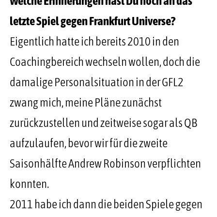
Welche Erinnerungen hast Du noch an das
letzte Spiel gegen Frankfurt Universe?
Eigentlich hatte ich bereits 2010 in den
Coachingbereich wechseln wollen, doch die
damalige Personalsituation in der GFL2
zwang mich, meine Pläne zunächst
zurückzustellen und zeitweise sogar als QB
aufzulaufen, bevor wir für die zweite
Saisonhälfte Andrew Robinson verpflichten
konnten.
2011 habe ich dann die beiden Spiele gegen