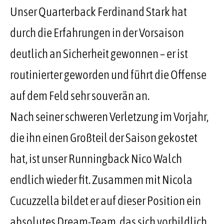
Unser Quarterback Ferdinand Stark hat
durch die Erfahrungen in der Vorsaison
deutlich an Sicherheit gewonnen – er ist
routinierter geworden und führt die Offense
auf dem Feld sehr souverän an.
Nach seiner schweren Verletzung im Vorjahr,
die ihn einen Großteil der Saison gekostet
hat, ist unser Runningback Nico Walch
endlich wieder fit. Zusammen mit Nicola
Cucuzzella bildet er auf dieser Position ein
absolutes Dream-Team, das sich vorbildlich