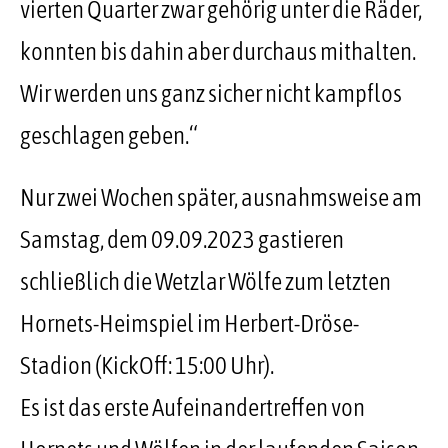
vierten Quarter zwar gehörig unter die Räder,
konnten bis dahin aber durchaus mithalten.
Wir werden uns ganz sicher nicht kampflos
geschlagen geben.“
Nur zwei Wochen später, ausnahmsweise am
Samstag, dem 09.09.2023 gastieren
schließlich die Wetzlar Wölfe zum letzten
Hornets-Heimspiel im Herbert-Dröse-
Stadion (KickOff: 15:00 Uhr).
Es ist das erste Aufeinandertreffen von