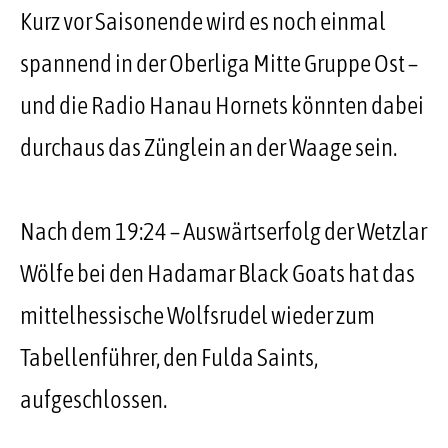
Kurz vor Saisonende wird es noch einmal
spannend in der Oberliga Mitte Gruppe Ost –
und die Radio Hanau Hornets könnten dabei
durchaus das Zünglein an der Waage sein.
Nach dem 19:24 – Auswärtserfolg der Wetzlar
Wölfe bei den Hadamar Black Goats hat das
mittelhessische Wolfsrudel wieder zum
Tabellenführer, den Fulda Saints,
aufgeschlossen.