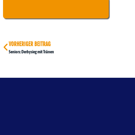
Startreihenfolge LM 2018
VORHERIGER BEITRAG
Seniors: Derbysieg mit Tränen